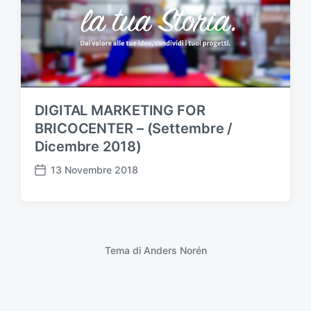
DIGITAL MARKETING FOR
BRICOCENTER – (Settembre /
Dicembre 2018)
13 Novembre 2018
D
a
t
a
d
e
Tema di
Anders Norén
l
l
'
a