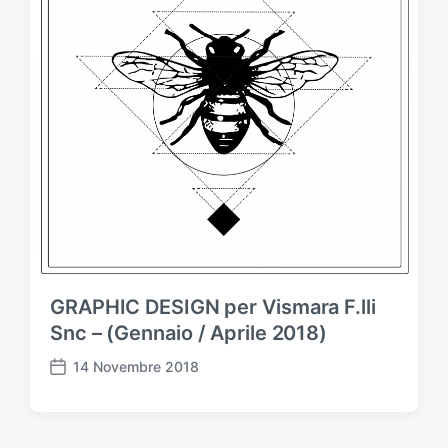
GRAPHIC DESIGN per Vismara F.lli
Snc – (Gennaio / Aprile 2018)
14 Novembre 2018
D
a
t
a